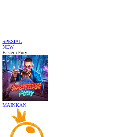
SPESIAL
NEW
Eastern Fury
MAINKAN