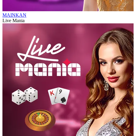
MAINKAN
Live Mania