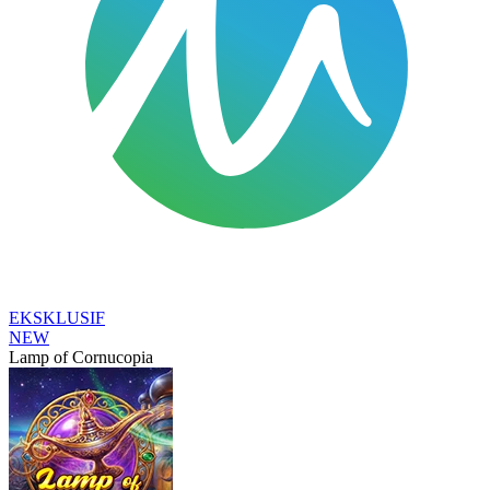
EKSKLUSIF
NEW
Lamp of Cornucopia