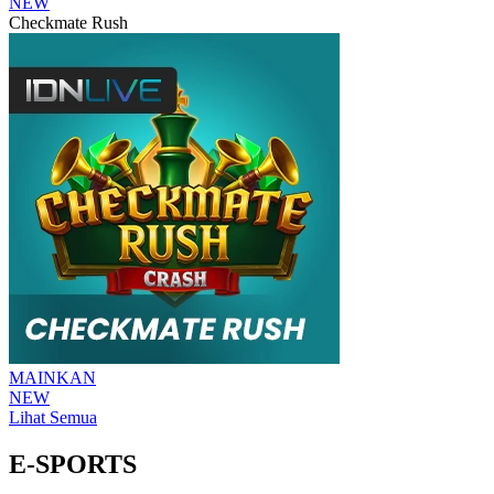
NEW
Checkmate Rush
MAINKAN
NEW
Lihat Semua
E-SPORTS