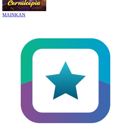
MAINKAN