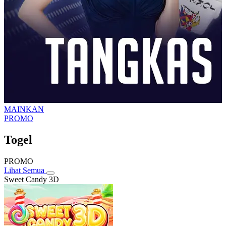
MAINKAN
PROMO
Togel
PROMO
Lihat Semua
Sweet Candy 3D