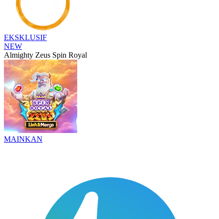
EKSKLUSIF
NEW
Almighty Zeus Spin Royal
MAINKAN