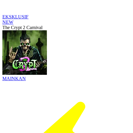
EKSKLUSIF
NEW
The Crypt 2 Carnival
MAINKAN