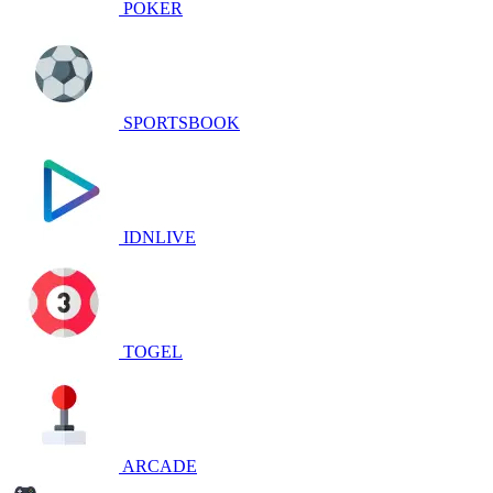
POKER
SPORTSBOOK
IDNLIVE
TOGEL
ARCADE