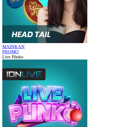
MAINKAN
PROMO
Live Plinko