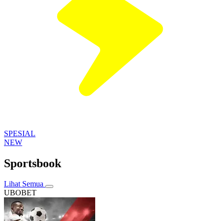
SPESIAL
NEW
Sportsbook
Lihat Semua
UBOBET